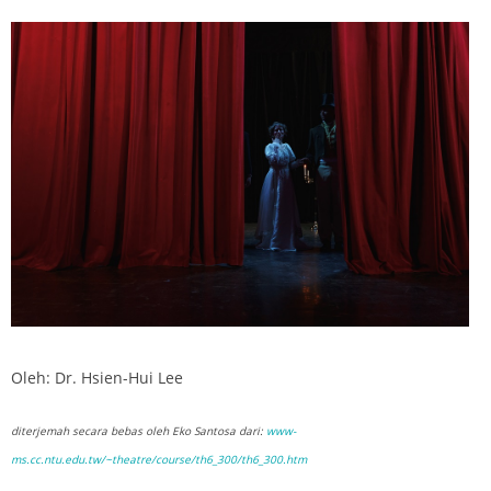
Oleh: Dr. Hsien-Hui Lee
diterjemah secara bebas oleh Eko Santosa dari:
www-
ms.cc.ntu.edu.tw/~theatre/course/th6_300/th6_300.htm