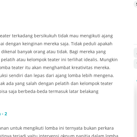
eater terkadang bersikukuh tidak mau mengikuti ajang
i dengan keinginan mereka saja. Tidak peduli apakah
dikenal banyak orang atau tidak. Bagi mereka yang
pelatih atau kelompok teater ini terlihat idealis. Mungkin
ba teater itu akan menghambat kreativitas mereka.
ksi sendiri dan lepas dari ajang lomba lebih mengena.
idak ada yang salah dengan pelatih dan kelompok teater
bisa saja berbeda-beda termasuk latar belakang
 - 2
an untuk mengikuti lomba ini ternyata bukan perkara
tinya terjadi yaitu intervensi oknum panitia dalam lomba.