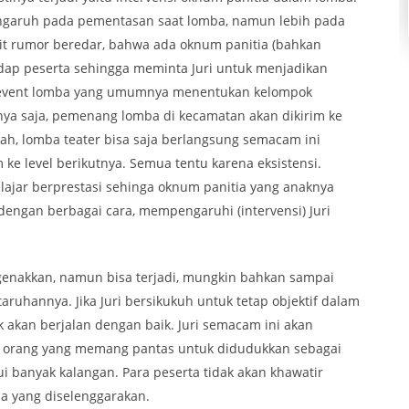
pengaruh pada pementasan saat lomba, namun lebih pada
it rumor beredar, bahwa ada oknum panitia (bahkan
adap peserta sehingga meminta Juri untuk menjadikan
ada event lomba yang umumnya menentukan kelompok
nya saja, pemenang lomba di kecamatan akan dikirim ke
ah, lomba teater bisa saja berlangsung semacam ini
ke level berikutnya. Semua tentu karena eksistensi.
pelajar berprestasi sehinga oknum panitia yang anaknya
 dengan berbagai cara, mempengaruhi (intervensi) Juri
genakkan, namun bisa terjadi, mungkin bahkan sampai
 taruhannya. Jika Juri bersikukuh untuk tetap objektif dalam
k akan berjalan dengan baik. Juri semacam ini akan
ai orang yang memang pantas untuk didudukkan sebagai
kui banyak kalangan. Para peserta tidak akan khawatir
mba yang diselenggarakan.