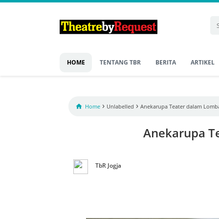
HOME
TENTANG TBR
BERITA
ARTIKEL
›
›

Home
Unlabelled
Anekarupa Teater dalam Lomba
Anekarupa Te
TbR Jogja