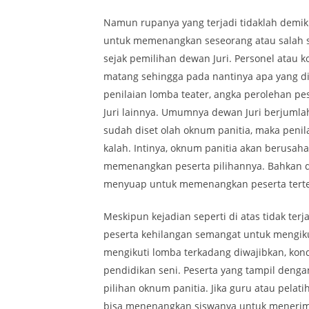
Namun rupanya yang terjadi tidaklah demi
untuk memenangkan seseorang atau salah sat
sejak pemilihan dewan Juri. Personel atau 
matang sehingga pada nantinya apa yang di
penilaian lomba teater, angka perolehan p
Juri lainnya. Umumnya dewan Juri berjumlah 
sudah diset olah oknum panitia, maka penil
kalah. Intinya, oknum panitia akan berusa
memenangkan peserta pilihannya. Bahkan d
menyuap untuk memenangkan peserta tert
Meskipun kejadian seperti di atas tidak te
peserta kehilangan semangat untuk mengikut
mengikuti lomba terkadang diwajibkan, kon
pendidikan seni. Peserta yang tampil dengan
pilihan oknum panitia. Jika guru atau pela
bisa menenangkan siswanya untuk menerim