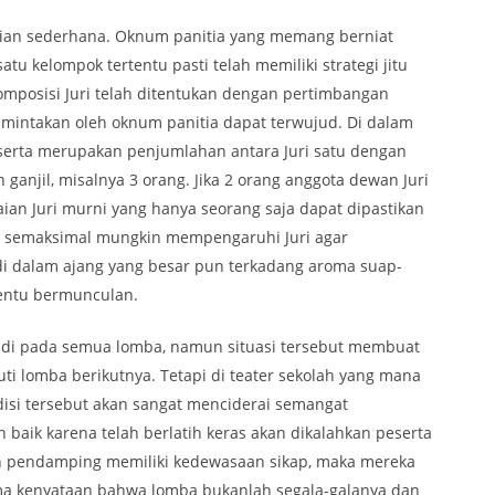
kian sederhana. Oknum panitia yang memang berniat
u kelompok tertentu pasti telah memiliki strategi jitu
komposisi Juri telah ditentukan dengan pertimbangan
mintakan oleh oknum panitia dapat terwujud. Di dalam
eserta merupakan penjumlahan antara Juri satu dengan
ganjil, misalnya 3 orang. Jika 2 orang anggota dewan Juri
aian Juri murni yang hanya seorang saja dapat dipastikan
ha semaksimal mungkin mempengaruhi Juri agar
i dalam ajang yang besar pun terkadang aroma suap-
entu bermunculan.
rjadi pada semua lomba, namun situasi tersebut membuat
i lomba berikutnya. Tetapi di teater sekolah yang mana
disi tersebut akan sangat menciderai semangat
 baik karena telah berlatih keras akan dikalahkan peserta
tih pendamping memiliki kedewasaan sikap, maka mereka
a kenyataan bahwa lomba bukanlah segala-galanya dan