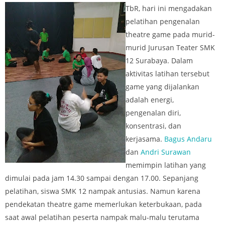
TbR, hari ini mengadakan
pelatihan pengenalan
theatre game pada murid-
murid Jurusan Teater SMK
12 Surabaya. Dalam
aktivitas latihan tersebut
game yang dijalankan
adalah energi,
pengenalan diri,
konsentrasi, dan
kerjasama.
Bagus Andaru
dan
Andri Surawan
memimpin latihan yang
dimulai pada jam 14.30 sampai dengan 17.00. Sepanjang
pelatihan, siswa SMK 12 nampak antusias. Namun karena
pendekatan theatre game memerlukan keterbukaan, pada
saat awal pelatihan peserta nampak malu-malu terutama